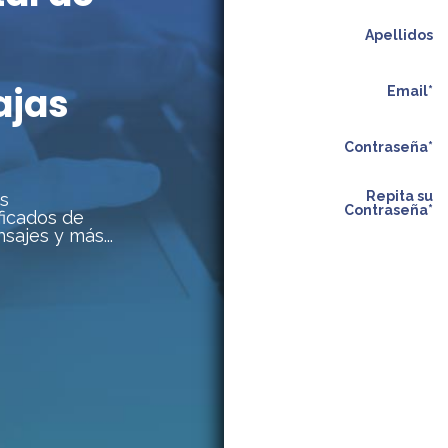
Apellidos
ajas
Email*
Contraseña*
Repita su
us
Contraseña*
ficados de
sajes y más...